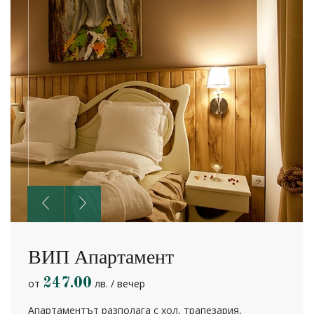
ВИП Апартамент
247.00
от
лв. / вечер
Апартаментът разполага с хол, трапезария,