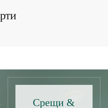
рти
Срещи &