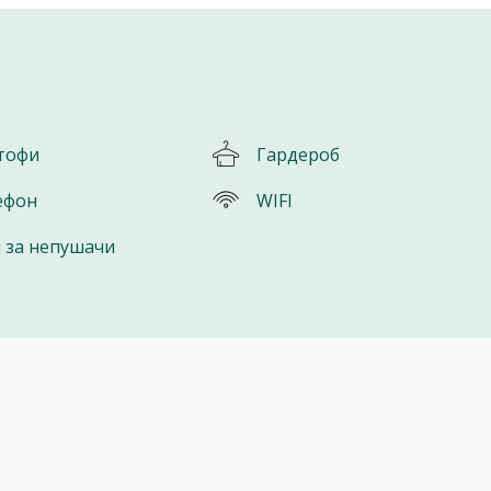
тофи
Гардероб
ефон
WIFI
я за непушачи