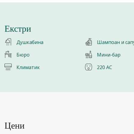
Екстри
Душкабина
Шампоан и сап
Бюро
Мини-бар
Климатик
220 AC
Цени