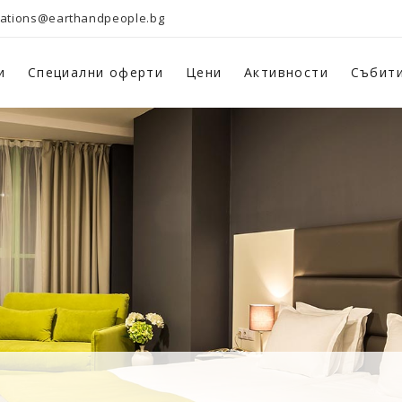
vations@earthandpeople.bg
и
Специални оферти
Цени
Активности
Събит