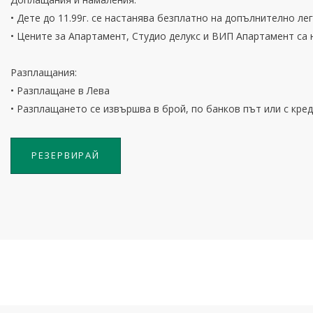
• Дете до 11.99г. се настанява безплатно на допълнително ле
• Цените за Апартамент, Студио делукс и ВИП Апартамент са 
Разплащания:
• Разплащане в Лева
• Разплащането се извършва в брой, по банков път или с кр
РЕЗЕРВИРАЙ