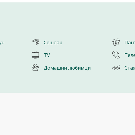
ун
Сешоар
Пан
TV
Тел
Домашни любимци
Ста