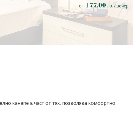
177.00
от
лв. / вечер
лно канапе в част от тях, позволява комфортно