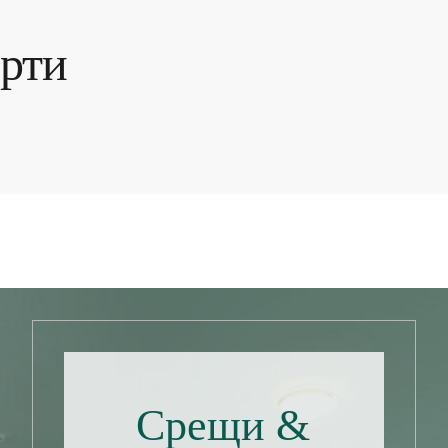
рти
Срещи &