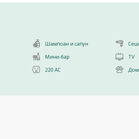
Шампоан и сапун
Сеш
Мини-бар
TV
220 AC
Дом