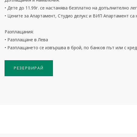
• Дете до 11.99г. се настанява безплатно на допълнително ле
• Цените за Апартамент, Студио делукс и ВИП Апартамент са 
Разплащания:
• Разплащане в Лева
• Разплащането се извършва в брой, по банков път или с кр
РЕЗЕРВИРАЙ