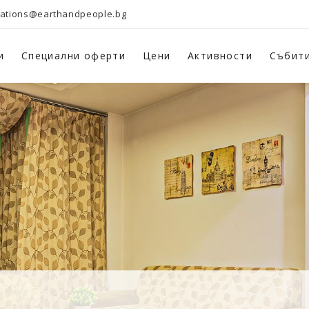
vations@earthandpeople.bg
и
Специални оферти
Цени
Активности
Събит