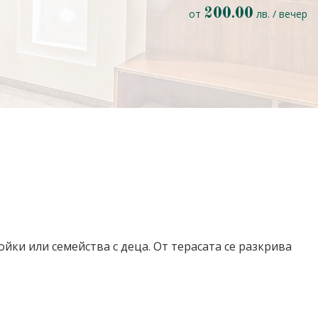
200.00
от
лв. / вечер
ойки или семейства с деца. От терасата се разкрива