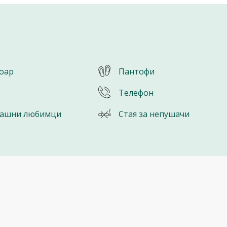
оар
Пантофи
Телефон
ашни любимци
Стая за непушачи