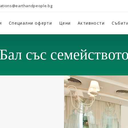
vations@earthandpeople.bg
и
Специални оферти
Цени
Активности
Събит
Бал със семействот