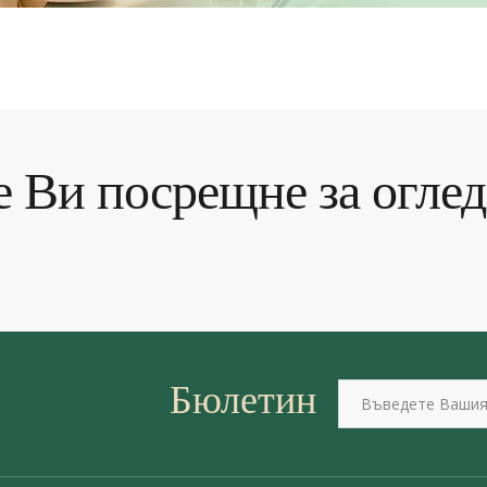
е Ви посрещне за оглед
Бюлетин