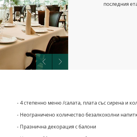
последния ета
- 4 степенно меню /салата, плата със сирена и ко
- Неограничено количество безалкохолни напитк
- Празнична декорация с балони