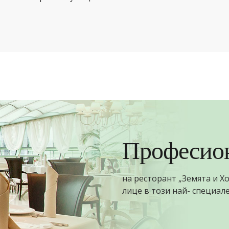
Професион
на ресторант „Земята и Х
лице в този най- специале