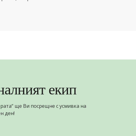
алният екип
ората“ ще Ви посрещнe с усмивка на
н ден!