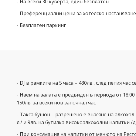
- На всеки 30 кувертa, един безплатен
- Преференциални цени за хотелско настаняване
- Безплатен паркинг
- DJ в рамките на 5 часа – 480лв., след петия час 
- Наем на залата е предвиден в периода от 18:00 
150лв. за всеки нов започнал час;
- Такса бушон – разрешено е внасяне на алкохол 
л./ и 9лв. на бутилка високоалкохолни напитки /до
- При консумация на напитки от менюто на Ресто