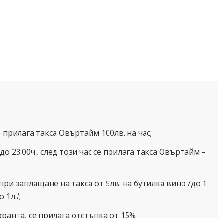
се прилага такса Овъртайм 100лв. на час;
до 23:00ч., след този час се прилага такса Овъртайм –
при заплащане на такса от 5лв. на бутилка вино /до 1
 1л./;
ранта, се прилага отстъпка от 15%